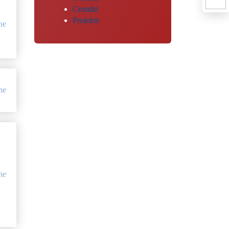
Cenniki
Projekty
ne
ne
ne