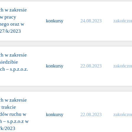
ch w zakresie
 w pracy
konkursy
24.08.2023
zakończo
nego oraz w
/27/k/2023
ch w zakresie
siedzibie
konkursy
22.08.2023
zakończo
 – s.p.z.o.z.
ch w zakresie
 trakcie
ządów ruchu w
konkursy
22.08.2023
zakończo
– s.p.z.o.z w
8/k/2023