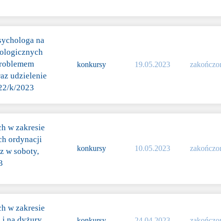
sychologa na
kologicznych
problemem
konkursy
19.05.2023
zakończo
az udzielenie
22/k/2023
ch w zakresie
ch ordynacji
konkursy
10.05.2023
zakończo
z w soboty,
3
ch w zakresie
 i na dyżury
konkursy
24.04.2023
zakończo