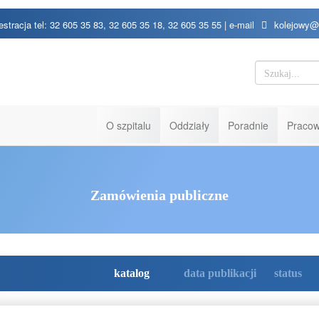
estracja tel: 32 605 35 83, 32 605 35 18, 32 605 35 55 | e-mail
kolejowy@
O szpitalu
Oddziały
Poradnie
Pracow
Zamówienia publiczne
katalog
data publikacji
status