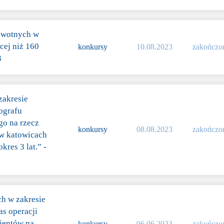
rowotnych w
cej niż 160
konkursy
10.08.2023
zakończo
3
zakresie
ografu
o na rzecz
konkursy
08.08.2023
zakończo
 w katowicach
kres 3 lat.” -
ch w zakresie
as operacji
jentów na
konkursy
06.06.2023
zakończo