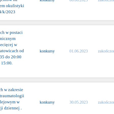
em okulistyki
24/k/2023
ch w postaci
linicznym
iecięcej w
katowicach od
konkursy
01.06.2023
zakończo
:35 do 20:00
 15:00.
ch w zakresie
 traumatologii
olejowym w
konkursy
30.05.2023
zakończo
i dziennej .