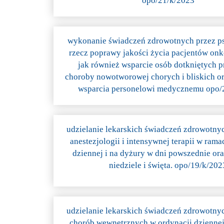
opo/21/k/2023
wykonanie świadczeń zdrowotnych przez p
rzecz poprawy jakości życia pacjentów on
jak również wsparcie osób dotkniętych 
choroby nowotworowej chorych i bliskich or
wsparcia personelowi medycznemu opo/
udzielanie lekarskich świadczeń zdrowotny
anestezjologii i intensywnej terapii w rama
dziennej i na dyżury w dni powszednie ora
niedziele i święta. opo/19/k/202
udzielanie lekarskich świadczeń zdrowotny
chorób wewnętrznych w ordynacji dziennej