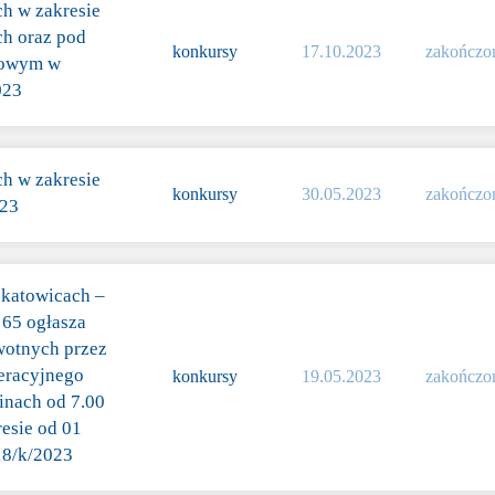
ch w zakresie
ch oraz pod
konkursy
17.10.2023
zakończo
jowym w
023
ch w zakresie
konkursy
30.05.2023
zakończo
023
 katowicach –
 65 ogłasza
owotnych przez
peracyjnego
konkursy
19.05.2023
zakończo
inach od 7.00
esie od 01
18/k/2023