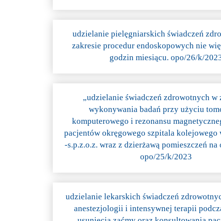
udzielanie pielęgniarskich świadczeń zd
zakresie procedur endoskopowych nie wię
godzin miesiącu. opo/26/k/202
„udzielanie świadczeń zdrowotnych w 
wykonywania badań przy użyciu tom
komputerowego i rezonansu magnetyczneg
pacjentów okręgowego szpitala kolejowego
-s.p.z.o.z. wraz z dzierżawą pomieszczeń na o
opo/25/k/2023
udzielanie lekarskich świadczeń zdrowotny
anestezjologii i intensywnej terapii podcz
usunięcia zaćmy oraz konsultowania pac