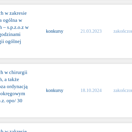
ch w zakresie
ia ogólna w
– s.p.z.o.z w
konkursy
21.03.2023
zakończo
 godzinami
ii ogólnej
h w chirurgii
, a także
oza ordynacją
konkursy
18.10.2024
zakończo
 w okręgowym
.z. opo/ 30
ch w zakresie