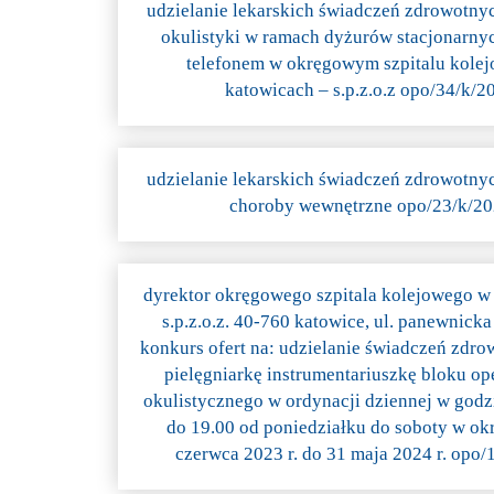
udzielanie lekarskich świadczeń zdrowotny
okulistyki w ramach dyżurów stacjonarny
telefonem w okręgowym szpitalu kole
katowicach – s.p.z.o.z opo/34/k/2
udzielanie lekarskich świadczeń zdrowotny
choroby wewnętrzne opo/23/k/2
dyrektor okręgowego szpitala kolejowego w
s.p.z.o.z. 40-760 katowice, ul. panewnicka
konkurs ofert na: udzielanie świadczeń zdr
pielęgniarkę instrumentariuszkę bloku o
okulistycznego w ordynacji dziennej w godz
do 19.00 od poniedziałku do soboty w okr
czerwca 2023 r. do 31 maja 2024 r. opo/