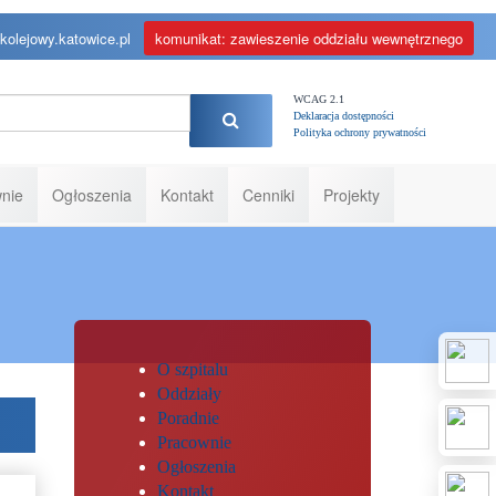
kolejowy.katowice.pl
komunikat: zawieszenie oddziału wewnętrznego
WCAG 2.1
Deklaracja dostępności
Polityka ochrony prywatności
nie
Ogłoszenia
Kontakt
Cenniki
Projekty
O szpitalu
Oddziały
Poradnie
Pracownie
Ogłoszenia
Kontakt