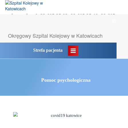
rejestracja tel: 32 605 35 83, 32 605 35 18, 32 605
Menu
35 55
główne
Likwidacja POZ → komunikat
Okręgowy Szpital
Kolejowy w Katowicach
Strefa pacjenta
Pomoc psychologiczna