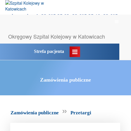
rejestracja tel: 32 605 35 83, 32 605 35 18, 32 605
Menu
35 55
główne
Likwidacja POZ → komunikat
Okręgowy Szpital
Kolejowy w Katowicach
Strefa pacjenta
Zamówienia publiczne
»
Zamówienia publiczne
Przetargi