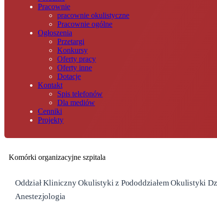
Pracownie
pracownie okulistyczne
Pracownie ogólne
Ogłoszenia
Przetargi
Konkursy
Oferty pracy
Oferty inne
Dotacje
Kontakt
Spis telefonów
Dla mediów
Cenniki
Projekty
Komórki organizacyjne szpitala
Oddział Kliniczny Okulistyki z Pododdziałem Okulistyki Dz
Anestezjologia