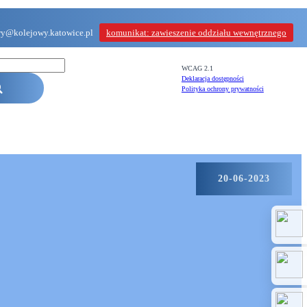
wy@kolejowy.katowice.pl
komunikat: zawieszenie oddziału wewnętrznego
WCAG 2.1
Deklaracja dostępności
Polityka ochrony prywatności
20-06-2023