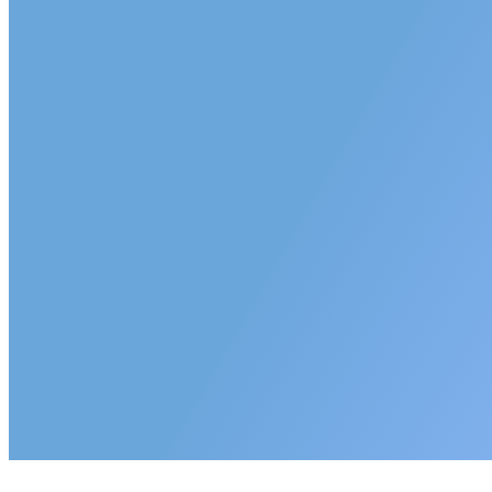
Okulistyka
Anestezjologia
Chirurgia
Wewnętrzny
Poradnie
Pracownie
pracownie okulistyczne
Pracownie ogólne
Ogłoszenia
Przetargi
Konkursy
Oferty pracy
Oferty inne
Dotacje
Kontakt
Spis telefonów
Dla mediów
Cenniki
Projekty