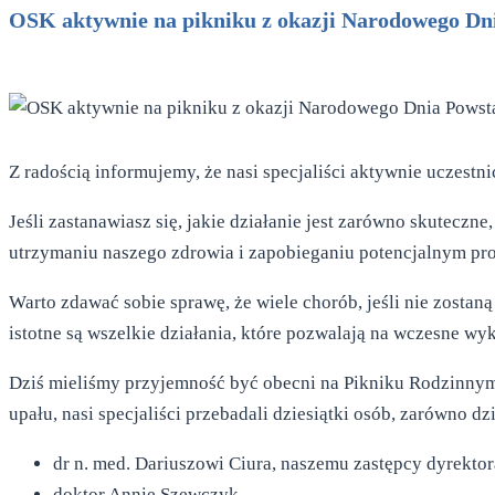
OSK aktywnie na pikniku z okazji Narodowego Dni
Z radością informujemy, że nasi specjaliści aktywnie uczestn
Jeśli zastanawiasz się, jakie działanie jest zarówno skuteczn
utrzymaniu naszego zdrowia i zapobieganiu potencjalnym p
Warto zdawać sobie sprawę, że wiele chorób, jeśli nie zost
istotne są wszelkie działania, które pozwalają na wczesne wy
Dziś mieliśmy przyjemność być obecni na Pikniku Rodzinny
upału, nasi specjaliści przebadali dziesiątki osób, zarówno dz
dr n. med. Dariuszowi Ciura, naszemu zastępcy dyrekto
doktor Annie Szewczyk,