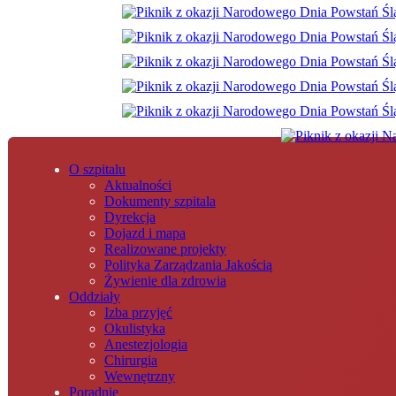
O szpitalu
Aktualności
Dokumenty szpitala
Dyrekcja
Dojazd i mapa
Realizowane projekty
Polityka Zarządzania Jakością
Żywienie dla zdrowia
Oddziały
Izba przyjęć
Okulistyka
Anestezjologia
Chirurgia
Wewnętrzny
Poradnie