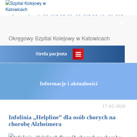
rejestracja tel: 32 605 35 83, 32 605 35 18, 32 605
Menu
35 55
główne
Likwidacja POZ → komunikat
Okręgowy Szpital
Kolejowy w Katowicach
Strefa pacjenta
Informacje i aktualności
17-02-2026
Infolinia „Helpline” dla osób chorych na
chorobę Alzheimera