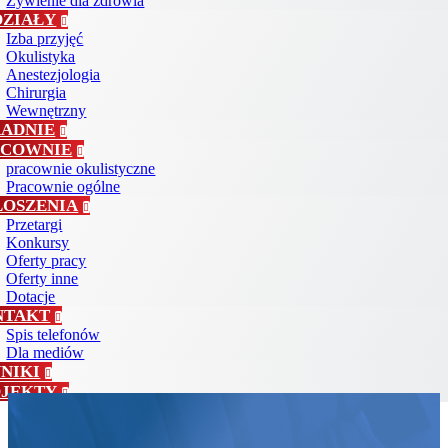
Żywienie dla zdrowia
DZIAŁY
Izba przyjęć
Okulistyka
Anestezjologia
Chirurgia
Wewnętrzny
ADNIE
ACOWNIE
pracownie okulistyczne
Pracownie ogólne
ŁOSZENIA
Przetargi
Konkursy
Oferty pracy
Oferty inne
Dotacje
NTAKT
Spis telefonów
Dla mediów
NIKI
OJEKTY