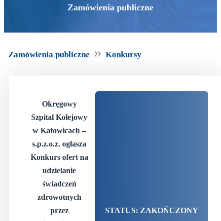
Zamówienia publiczne
»
Zamówienia publiczne
Konkursy
Okręgowy
Szpital Kolejowy
w Katowicach –
s.p.z.o.z. ogłasza
Konkurs ofert na
udzielanie
świadczeń
zdrowotnych
przez
STATUS: ZAKOŃCZONY