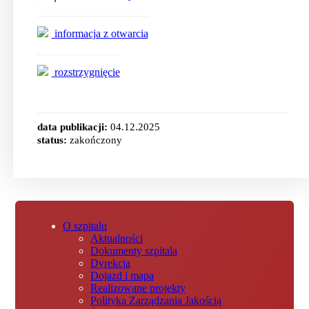
informacja z otwarcia
rozstrzygnięcie
data publikacji:
04.12.2025
status:
zakończony
O szpitalu
Aktualności
Dokumenty szpitala
Dyrekcja
Dojazd i mapa
Realizowane projekty
Polityka Zarządzania Jakością