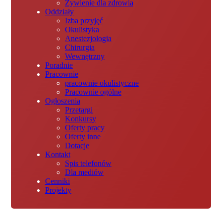
Żywienie dla zdrowia
Oddziały
Izba przyjęć
Okulistyka
Anestezjologia
Chirurgia
Wewnętrzny
Poradnie
Pracownie
pracownie okulistyczne
Pracownie ogólne
Ogłoszenia
Przetargi
Konkursy
Oferty pracy
Oferty inne
Dotacje
Kontakt
Spis telefonów
Dla mediów
Cenniki
Projekty