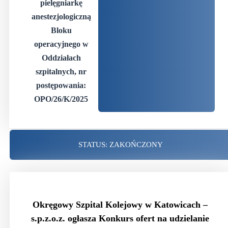
pielęgniarkę
anestezjologiczną
Bloku
operacyjnego w
Oddziałach
szpitalnych, nr
postępowania:
OPO/26/K/2025
STATUS: ZAKOŃCZONY
Okręgowy Szpital Kolejowy w Katowicach –
s.p.z.o.z.
ogłasza Konkurs ofert na
udzielanie