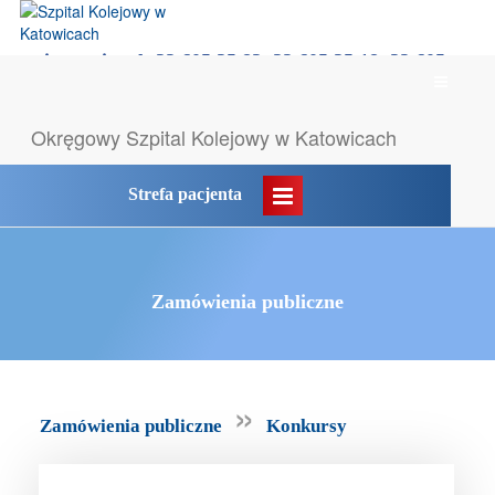
rejestracja tel: 32 605 35 83, 32 605 35 18, 32 605
Menu
35 55
główne
Likwidacja POZ → komunikat
Okręgowy Szpital
Kolejowy w Katowicach
Strefa pacjenta
Zamówienia publiczne
»
Zamówienia publiczne
Konkursy