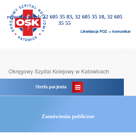
rejestracja tel: 32 605 35 83, 32 605 35 18, 32 605
35 55
Likwidacja POZ → komunikat
Menu
główne
Okręgowy Szpital
Kolejowy w Katowicach
Strefa pacjenta
Zamówienia publiczne